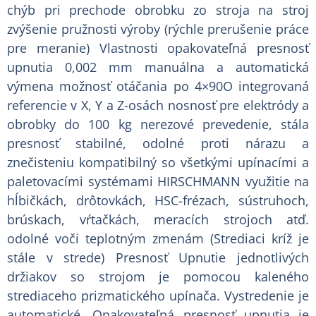
chýb pri prechode obrobku zo stroja na stroj
zvýšenie pružnosti výroby (rýchle prerušenie práce
pre meranie) Vlastnosti opakovateľná presnosť
upnutia 0,002 mm manuálna a automatická
výmena možnosť otáčania po 4×90O integrovaná
referencie v X, Y a Z-osách nosnosť pre elektródy a
obrobky do 100 kg nerezové prevedenie, stála
presnosť stabilné, odolné proti nárazu a
znečisteniu kompatibilný so všetkými upínacími a
paletovacími systémami HIRSCHMANN využitie na
hĺbičkách, drôtovkách, HSC-frézach, sústruhoch,
brúskach, vŕtačkách, meracích strojoch atď.
odolné voči teplotným zmenám (Strediaci kríž je
stále v strede) Presnosť Upnutie jednotlivých
držiakov so strojom je pomocou kaleného
strediaceho prizmatického upínača. Vystredenie je
automatické. Opakovateľná presnosť upnutia je