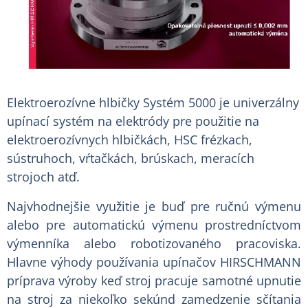
Elektroerozívne hlbičky Systém 5000 je univerzálny
upínací systém na elektródy pre použitie na
elektroerozívnych hlbičkách, HSC frézkach,
sústruhoch, vŕtačkách, brúskach, meracích
strojoch atď.
Najvhodnejšie využitie je buď pre ručnú výmenu
alebo pre automatickú výmenu prostredníctvom
výmenníka alebo robotizovaného pracoviska.
Hlavne výhody používania upínačov HIRSCHMANN
príprava výroby keď stroj pracuje samotné upnutie
na stroj za niekoľko sekúnd zamedzenie sčítania