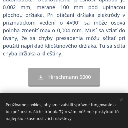
0,002 mm, merané 100 mm pod upínacou
plochou držiaka. Pri otáčaní držiaka elektródy v
prizmatickom vedení o 4×90° sa môže osová
poloha zmeniť max o 0,004 mm. Musí sa vziať do
úvahy, že sa chyby presadenia môžu sčítať pri
použití napríklad klieštinového držiaka. Tu sa sčíta
chyba držiaka a klieštiny.
Hirschmann 5000
Používame cookies, aby sme zaistili správne fungovanie a
PENTA SLOVENSKO, s.r.o.
bezpečnosť našich stránok. Tým vám môžeme poskytnúť tú
Hodžova 4944
najlepšiu skúsenosť z ich návštevy.
058 01 Poprad