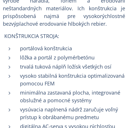
výrobe náradia, foriem a erodovaní
neštandardných materiálov. Ich konštrukcia je
prispôsobená najmä pre vysokorýchlostné
bezvýplachové erodovanie hlbokých rebier.
KONŠTRUKCIA STROJA:
portálová konštrukcia
lôžka a portál z polymérbetónu
trvalá tuková náplň ložísk všetkých osí
vysoko stabilná konštrukcia optimalizovaná
pomocou FEM
minimálna zastavaná plocha, integrované
obslužné a pomocné systémy
vysúvacia naplnená nádrž zaručuje voľný
prístup k obrábanému predmetu
digitálna AC-serva s vysokou rýchlosťou