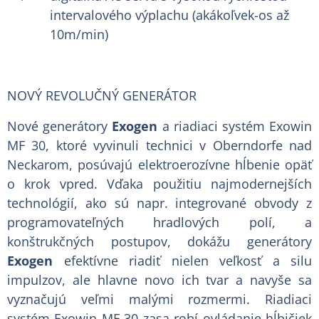
intervalového výplachu (akákoľvek-os až
10m/min)
NOVÝ REVOLUČNÝ GENERÁTOR
Nové generátory
Exogen
a riadiaci systém Exowin
MF 30, ktoré vyvinuli technici v Oberndorfe nad
Neckarom, posúvajú elektroerozívne hĺbenie opäť
o krok vpred. Vďaka použitiu najmodernejších
technológií, ako sú napr. integrované obvody z
programovateľných hradlových polí, a
konštrukčných postupov, dokážu generátory
Exogen
efektívne riadiť nielen veľkosť a silu
impulzov, ale hlavne novo ich tvar a navyše sa
vyznačujú veľmi malými rozmermi. Riadiaci
systém Exowin MF 30 zasa robí ovládanie hĺbičiek